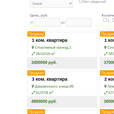
Нет сведений
Цена, руб.
Количе
1
от
до
Продажа
Прода
1 ком. квартира
1 ко
Спортивный проезд,1
Спо
2
36/15/10 м
38/
3400000 руб.
3700
Продажа
Прода
3 ком. квартира
2 ко
Дзержинского улица,86
Лиз
2
61/37/8 м
47/
4900000 руб.
3000
Продажа
Прода