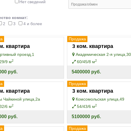
Нет сведений
ство комнат:
2
3
4 и более
жа
Продажа
м. квартира
3 ком. квартира
ртивный проезд,1
Академическая 2-я улица,3
2
2
29/9 м
60/45/8 м
000 руб.
5400000 руб.
жа
Продажа
м. квартира
3 ком. квартира
ы Чайкиной улица,2а
Комсомольская улица,49
2
2
32/6 м
54/43/6 м
000 руб.
5100000 руб.
жа
Продажа