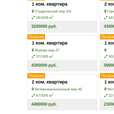
1 ком. квартира
2 ко
Студенческий мкр,3/4
Горн
2
39/15/8 м
44/
3200000 руб.
4300
Продажа
Прода
1 ком. квартира
1 ко
Жукова мкр,27
2
37/19/9 м
30/
4300000 руб.
5990
Продажа
Прода
2 ком. квартира
1 ко
Интернациональный мкр,46
Мол
2
47/33/6 м
22/
4490000 руб.
2300