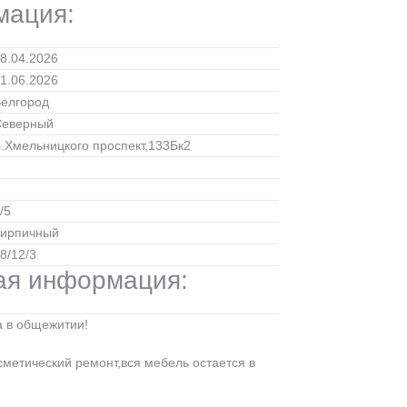
мация:
8.04.2026
1.06.2026
елгород
Северный
.Хмельницкого проспект,133Бк2
/5
Кирпичный
8/12/3
ая информация:
а в общежитии!
метический ремонт,вся мебель остается в