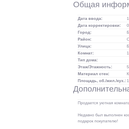
Общая инфор
Дата ввода:
1
Дата корректировки:
0
Город:
Б
Район:
Улица:
Б
Комнат:
1
Тип дома:
Этаж/Этажность:
5
Материал стен:
Площадь, об./жил./кух.:
1
Дополнительн
Продается уютная комнат
Недавно был выполнен кос
подарок покупателю!