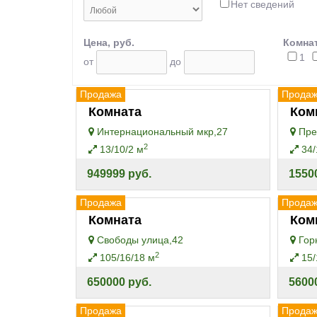
Нет сведений
Цена, руб.
Комнат
1
от
до
Продажа
Прода
Комната
Ком
Интернациональный мкр,27
Пре
2
13/10/2 м
34/
949999 руб.
1550
Продажа
Прода
Комната
Ком
Свободы улица,42
Горн
2
105/16/18 м
15/
650000 руб.
5600
Продажа
Прода