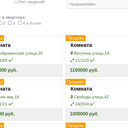
Нет сведений
 в квартире:
2
3
4 и более
жа
Продажа
ната
Комната
ображенская улица,20
Ватутина улица,1А
2
2
18/8 м
12/12/0 м
000 руб.
1100000 руб.
жа
Продажа
ната
Комната
як мкр,18
Свободы улица,42
2
2
13/1 м
24/20/4 м
00 руб.
1000000 руб.
жа
Продажа