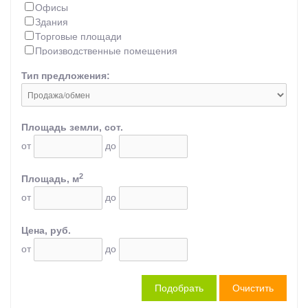
Офисы
Здания
Торговые площади
Производственные помещения
Склады
Тип предложения:
Специализированные
Земли коммерческие
Площадь земли, сот.
от
до
2
Площадь, м
от
до
Цена, руб.
от
до