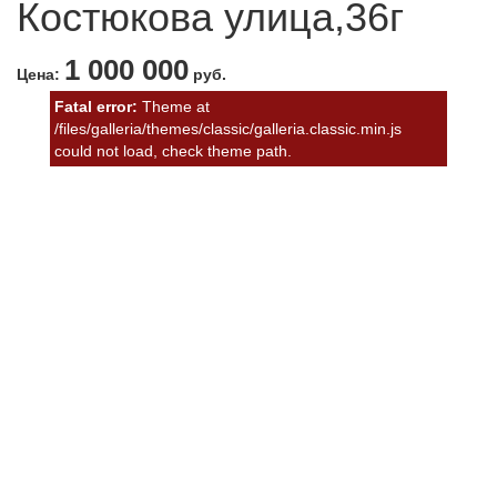
Костюкова улица,36г
1 000 000
Цена:
руб.
Fatal error:
Theme at
/files/galleria/themes/classic/galleria.classic.min.js
could not load, check theme path.