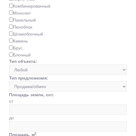
Комбинированный
Монолит
Панельный
Пеноблок
Шлакоблочный
Камень
Брус
Блочный
Тип объекта:
Тип предложения:
Площадь земли, сот.
от
до
2
Площадь, м