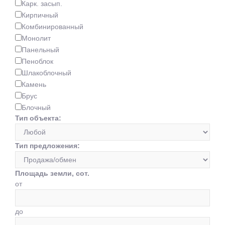
Карк. засып.
Кирпичный
Комбинированный
Монолит
Панельный
Пеноблок
Шлакоблочный
Камень
Брус
Блочный
Тип объекта:
Тип предложения:
Площадь земли, сот.
от
до